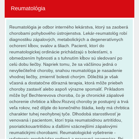
Reumatológia
Reumatológia je odbor interného lekárstva, ktorý sa zaoberá
chorobami pohybového ústrojenstva. Lekár-reumatológ robí
diagnostiku zápalových, metabolických a degeneratívnych
ochorení kĺbov, svalov a šliach. Pacienti, ktorí do
reumatologickej ordinácie prichádzajú s bolesťami, s
obmedzením hybnosti a s tuhnutím kĺbov sú sledovaní po
celú dobu liečby. Napriek tomu, že sa väčšinou jedná o
nevyliečiteľné choroby, snahou reumatológa je nasadenie
vhodnej liečby, zmierniť bolesti chorým. Dôležitá je však
včasná a dostatočne dôrazná terapia, ktorá môže priebeh
choroby zastaviť alebo aspoň výrazne spomaliť. Príkladom
môže byť Bechterevova choroba, čo je chronické zápalové
ochorenie chrbtice a kĺbov.Rozvoj choroby je postupný a trvá
veľa rokov, než dôjde do konečného štádia, kedy má chrbtica
charakter tuhej neohybnej tyče. Dlhodobá starostlivosť je
venovaná i pacientom, ktorí trpia reumatoidnou artritídou,
psoriatickouartritídou a ďalšími vzácnejšími zápalovými
reumatickými chorobami. Reumatologické vyšetrenie -
vyšetreniu predchádza rodinná a pracovná anamnéza. Pri