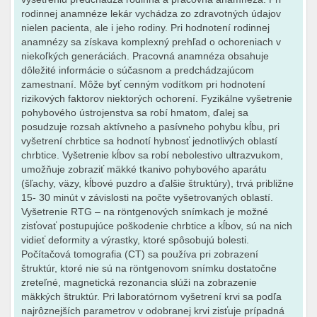
rodinnej anamnéze lekár vychádza zo zdravotných údajov
nielen pacienta, ale i jeho rodiny. Pri hodnotení rodinnej
anamnézy sa získava komplexný prehľad o ochoreniach v
niekoľkých generáciách. Pracovná anamnéza obsahuje
dôležité informácie o súčasnom a predchádzajúcom
zamestnaní. Môže byť cenným vodítkom pri hodnotení
rizikových faktorov niektorých ochorení. Fyzikálne vyšetrenie
pohybového ústrojenstva sa robí hmatom, ďalej sa
posudzuje rozsah aktívneho a pasívneho pohybu kĺbu, pri
vyšetrení chrbtice sa hodnotí hybnosť jednotlivých oblastí
chrbtice. Vyšetrenie kĺbov sa robí nebolestivo ultrazvukom,
umožňuje zobraziť mäkké tkanivo pohybového aparátu
(šľachy, väzy, kĺbové puzdro a ďalšie štruktúry), trvá približne
15- 30 minút v závislosti na počte vyšetrovaných oblastí.
Vyšetrenie RTG – na röntgenových snímkach je možné
zisťovať postupujúce poškodenie chrbtice a kĺbov, sú na nich
vidieť deformity a výrastky, ktoré spôsobujú bolesti.
Počítačová tomografia (CT) sa používa pri zobrazení
štruktúr, ktoré nie sú na röntgenovom snímku dostatočne
zreteľné, magnetická rezonancia slúži na zobrazenie
mäkkých štruktúr. Pri laboratórnom vyšetrení krvi sa podľa
najrôznejších parametrov v odobranej krvi zisťuje prípadná