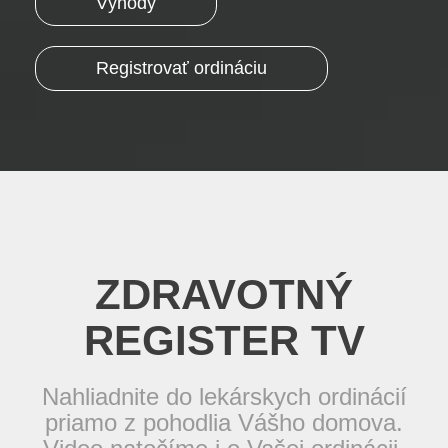
Výhody
Registrovať ordináciu
ZDRAVOTNÝ
REGISTER TV
Nahliadnite do lekárskych ordinácií
priamo z pohodlia Vášho domova.