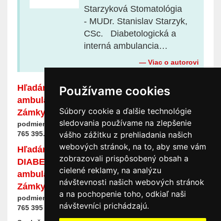
Starzyková Stomatológia
- MUDr. Stanislav Starzyk,
CSc. Diabetologická a
interná ambulancia…
Viac o autorovi
Hľadáme STOMATOLÓGA do zabehnutej
Používame cookies
ambulancie v Šuranoch, okres Nové
Súbory cookie a ďalšie technológie
Zámky.
Príjemný kolektív, výhodné platobné
sledovania používame na zlepšenie
podmienky, ubytovacie možnosti. Kontakt tel.: 0905
765 395.
vášho zážitku z prehliadania našich
webových stránok, na to, aby sme vám
Hľadáme INTERNISTKU/TU,
zobrazovali prispôsobený obsah a
DIABETOLOGIČKU/GA do zabehnutej
cielené reklamy, na analýzu
ambulancie v Šuranoch, okres Nové
návštevnosti našich webových stránok
Zámky.
Príjemný kolektív, výhodné platobné
a na pochopenie toho, odkiaľ naši
podmienky, ubytovacie možnosti. Kontakt tel.: 0905
návštevníci prichádzajú.
765 395