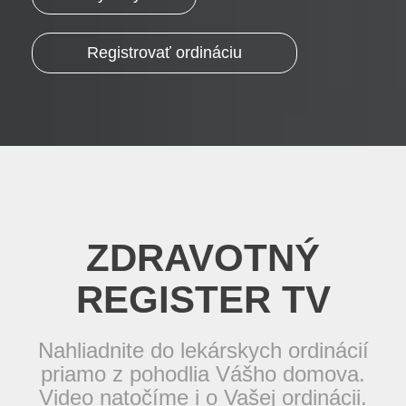
Registrovať ordináciu
ZDRAVOTNÝ
REGISTER TV
Nahliadnite do lekárskych ordinácií
priamo z pohodlia Vášho domova.
Video natočíme i o Vašej ordinácii.