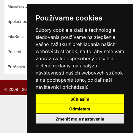
Ministerstvo zdravotníctva
Používame cookies
Spoločnosť
Súbory cookie a ďalšie technológie
FiloSofia
sledovania používame na zlepšenie
vášho zážitku z prehliadania našich
webových stránok, na to, aby sme vám
Pacient
zobrazovali prispôsobený obsah a
cielené reklamy, na analýzu
Európska únia
návštevnosti našich webových stránok
a na pochopenie toho, odkiaľ naši
návštevníci prichádzajú.
© 2009 - 2026 Prevádzkuje NET -SITE:IT s.r.o.
Súhlasím
Odmietam
Zmeniť moje nastavenia